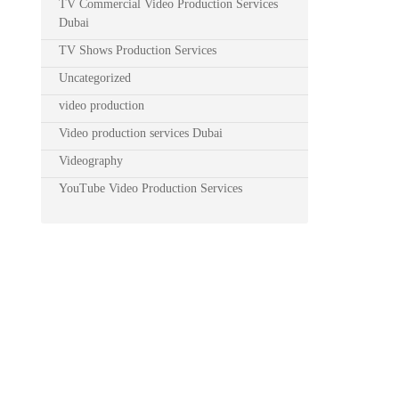
TV Commercial Video Production Services
Dubai
TV Shows Production Services
Uncategorized
video production
Video production services Dubai
Videography
YouTube Video Production Services