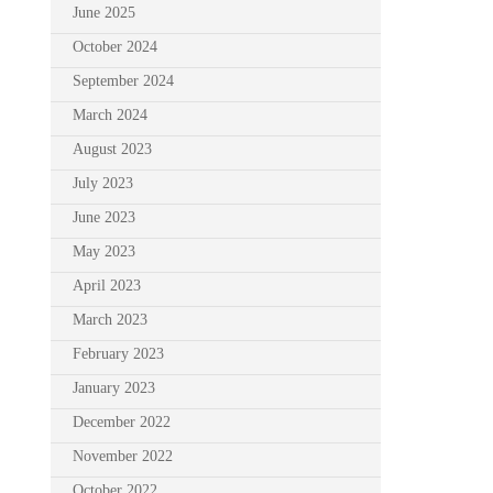
June 2025
October 2024
September 2024
March 2024
August 2023
July 2023
June 2023
May 2023
April 2023
March 2023
February 2023
January 2023
December 2022
November 2022
October 2022