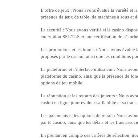
L’offre de jeux : Nous avons évalué la variété et la
présence de jeux de table, de machines à sous et de
La sécurité : Nous avons vérifié si le casino dispo
encryption SSL/TLS et une certification de sécurité
Les promotions et les bonus : Nous avons évalué la
proposés par le casino, ainsi que les conditions pou
La plateforme et l’interface utilisateur : Nous avons 
plateforme du casino, ainsi que la présence de fonct
options de jeu mobile.
La réputation et les retours des joueurs : Nous avon
casino en ligne pour évaluer sa fiabilité et sa tran
Les paiements et les options de retrait : Nous avon
par le casino, ainsi que les délais et les frais associ
En prenant en compte ces critères de sélection, no