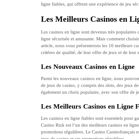
ligne fiables, qui offrent une expérience de jeu sé
Les Meilleurs Casinos en Li
Les casinos en ligne sont devenus très populaires 
ligne sécurisée et amusante. Mais comment choisir
article, nous vous présenterons les 10 meilleurs ca
critères de qualité, de leur offre de jeux et de leur 
Les Nouveaux Casinos en Ligne
Parmi les nouveaux casinos en ligne, nous pouvons
de jeux de casino, y compris des slots, des jeux de
également un choix populaire, avec son offre de je
Les Meilleurs Casinos en Ligne F
Les casinos en ligne fiables sont essentiels pour g
Casino Rizk est l’un des meilleurs casinos en ligne
promotions régulières. Le Casino Casinofrançais e
jeux de casino et ses promotions régulières.