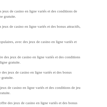
s jeux de casino en ligne variés et des conditions de
ne gratuite.
 jeux de casino en ligne variés et des bonus attractifs,
pulaires, avec des jeux de casino en ligne variés et
re des jeux de casino en ligne variés et des conditions
ligne gratuite.
 des jeux de casino en ligne variés et des bonus
 gratuite.
jeux de casino en ligne variés et des conditions de jeu
ratuite.
ffre des jeux de casino en ligne variés et des bonus