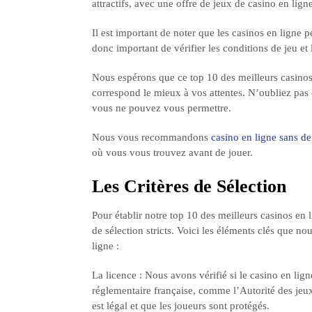
attractifs, avec une offre de jeux de casino en ligne
Il est important de noter que les casinos en ligne p
donc important de vérifier les conditions de jeu et
Nous espérons que ce top 10 des meilleurs casinos 
correspond le mieux à vos attentes. N’oubliez pas
vous ne pouvez vous permettre.
Nous vous recommandons
casino en ligne sans d
où vous vous trouvez avant de jouer.
Les Critères de Sélection
Pour établir notre top 10 des meilleurs casinos en 
de sélection stricts. Voici les éléments clés que n
ligne :
La licence : Nous avons vérifié si le casino en lig
réglementaire française, comme l’Autorité des jeux 
est légal et que les joueurs sont protégés.