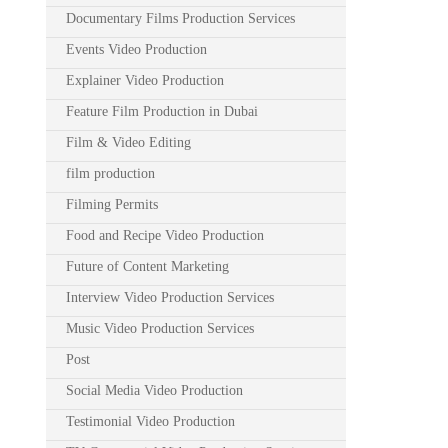
Documentary Films Production Services
Events Video Production
Explainer Video Production
Feature Film Production in Dubai
Film & Video Editing
film production
Filming Permits
Food and Recipe Video Production
Future of Content Marketing
Interview Video Production Services
Music Video Production Services
Post
Social Media Video Production
Testimonial Video Production