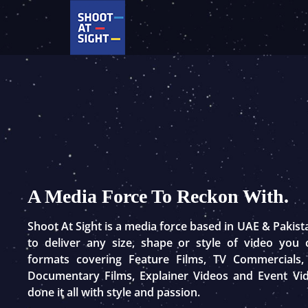
Skip
to
content
A Media Force To Reckon With.
Shoot At Sight is a media force based in UAE & Pakis
to deliver any size, shape or style of video you
formats covering Feature Films, TV Commercials,
Documentary Films, Explainer Videos and Event Vi
done it all with style and passion.