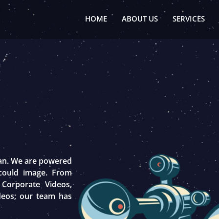
HOME
ABOUT US
SERVICES
tan. We are powered
 could image. From
 Corporate Videos,
deos; our team has