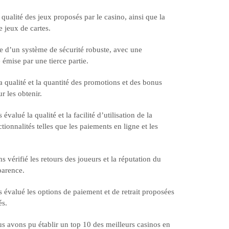
 qualité des jeux proposés par le casino, ainsi que la
 jeux de cartes.
se d’un système de sécurité robuste, avec une
 émise par une tierce partie.
 qualité et la quantité des promotions et des bonus
r les obtenir.
évalué la qualité et la facilité d’utilisation de la
ionnalités telles que les paiements en ligne et les
s vérifié les retours des joueurs et la réputation du
sparence.
s évalué les options de paiement et de retrait proposées
és.
us avons pu établir un top 10 des meilleurs casinos en