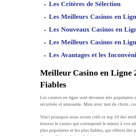
Les Critères de Sélection
Les Meilleurs Casinos en Lig
Les Nouveaux Casinos en Lig
Les Meilleurs Casinos en Lign
Les Avantages et les Inconvén
Meilleur Casino en Ligne 
Fiables
Les casinos en ligne sont devenus très populaires a
sécurisée et amusante. Mais avec tant de choix, co
Voici pourquoi nous avons créé ce top 10 des meill
trouver le casino qui correspond le mieux à vos att
plus populaires et les plus fiables, qui offrent des 